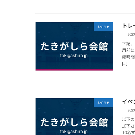
トレ
お知らせ
202
下記、
用前に
館時間
[…]
イベン
お知らせ
202
以下の
加下さ
10名