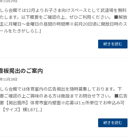
4年11月29日
しら会館では12月よりお子さま向けスペースとして武道場を無料
たします。以下概要をご確認の上、ぜひご利用ください。 ■解放
主に月曜日～金曜日の昼間の時間帯※前月20日頃に開放日時のス
ールをたきがしら […]
続きを読む
看板掲出のご案内
4年11月28日
しら会館では体育室内の広告掲出を随時募集しております。下
要ご確認の上ご興味のある方は施設までお問合せ下さい。 ■広告
要【掲出箇所】体育市室内壁面※応募は1ヵ所単位でお申込み可
【サイズ】横1,87 […]
続きを読む