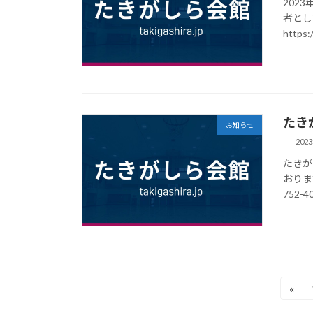
202
者とし
https:
たき
お知らせ
202
たきが
おりま
752-
投
«