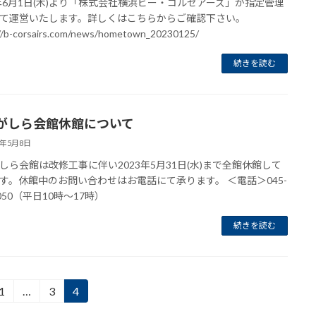
3年6月1日(木)より「株式会社横浜ビー・コルセアーズ」が指定管理
て運営いたします。詳しくはこちらからご確認下さい。
//b-corsairs.com/news/hometown_20230125/
続きを読む
がしら会館休館について
3年5月8日
しら会館は改修工事に伴い2023年5月31日(水)まで全館休館して
す。休館中のお問い合わせはお電話にて承ります。 ＜電話＞045-
4050（平日10時～17時）
続きを読む
1
…
3
4
固
固
固
定
定
定