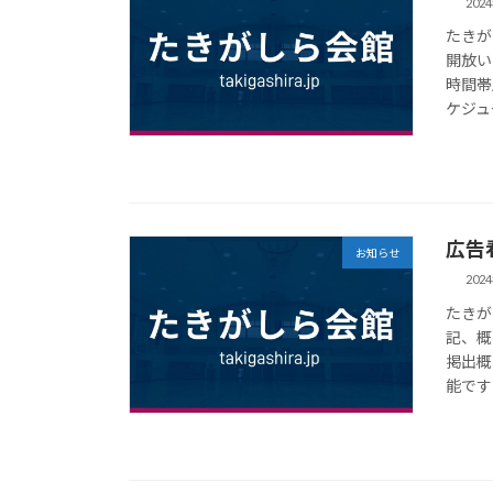
202
たきが
開放い
時間帯
ケジュ
広告
お知らせ
202
たきが
記、概
掲出概
能です 