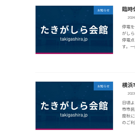
臨時
お知らせ
202
停電を
がしら
停電点
す。一
横浜
お知らせ
202
日頃よ
市市民
度秋に
のご利