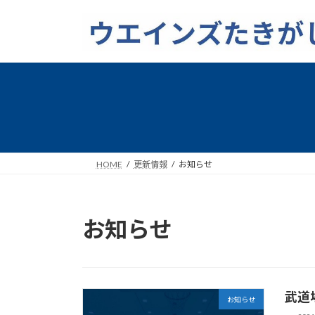
コ
ナ
ン
ビ
テ
ゲ
ン
ー
ツ
シ
へ
ョ
ス
ン
キ
に
ッ
移
プ
動
HOME
更新情報
お知らせ
お知らせ
武道
お知らせ