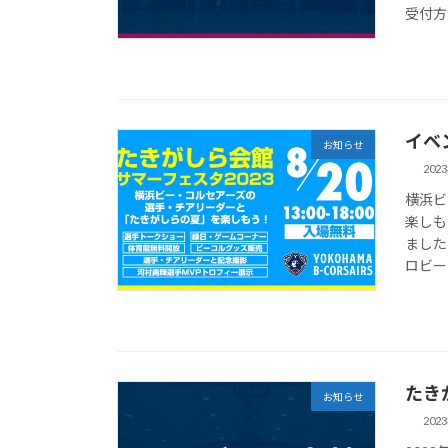
受付方
イベ
お知らせ
202
横浜ビ
楽しも
ました
ロビー 
たき
お知らせ
202